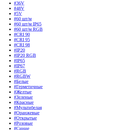
#36V
#48V
#5V
#60 шт/м
#60 шт/м IP65
#60 шт/м RGB
#CRI 90
#CRI 95
#CRI 98
#IP20
#IP20 RGB
#IP65
#IP67
#RGB
#RGBW
#Белые
#Герметичные
#Желтые
#Зеленые
#Красные
#Мультибелая
#Оранжевые
#Открытые
#Розовые
#Синие