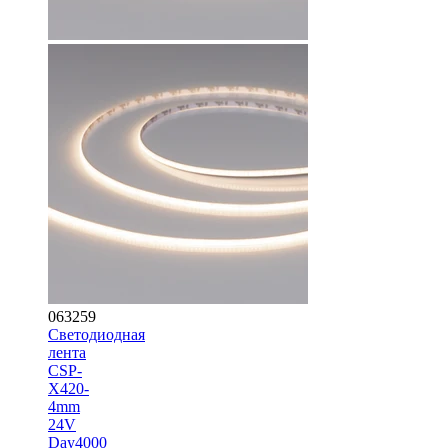
063259
Светодиодная
лента
CSP-
X420-
4mm
24V
Day4000