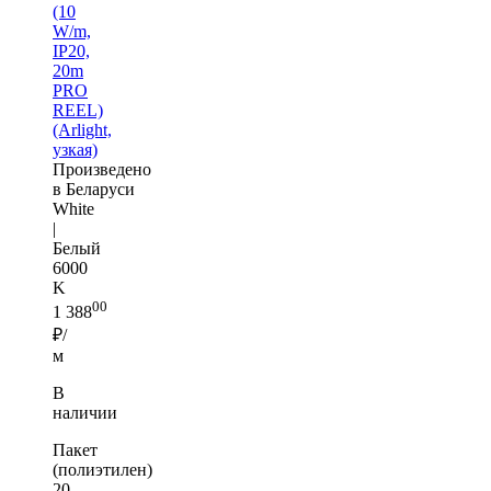
(10
W/m,
IP20,
20m
PRO
REEL)
(Arlight,
узкая)
Произведено
в Беларуси
White
|
Белый
6000
K
00
1 388
₽/
м
В
наличии
Пакет
(полиэтилен)
20