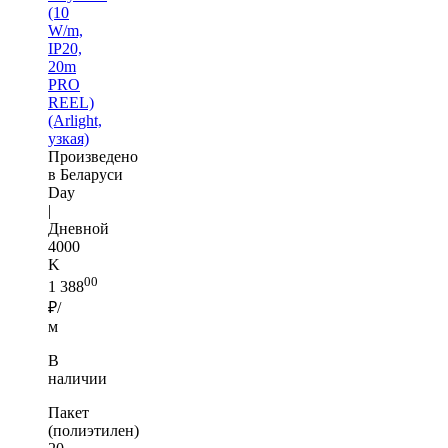
(10
W/m,
IP20,
20m
PRO
REEL)
(Arlight,
узкая)
Произведено
в Беларуси
Day
|
Дневной
4000
K
00
1 388
₽/
м
В
наличии
Пакет
(полиэтилен)