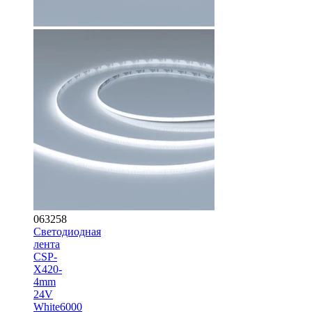
063258
Светодиодная
лента
CSP-
X420-
4mm
24V
White6000