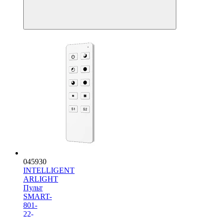
045930
INTELLIGENT
ARLIGHT
Пульт
SMART-
801-
22-