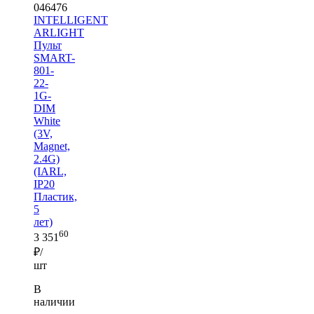
046476
INTELLIGENT
ARLIGHT
Пульт
SMART-
801-
22-
1G-
DIM
White
(3V,
Magnet,
2.4G)
(IARL,
IP20
Пластик,
5
лет)
60
3 351
₽/
шт
В
наличии