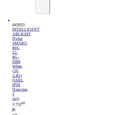
045933
INTELLIGENT
ARLIGHT
Пульт
SMART-
801-
22-
8G-
DIM
White
(3V,
2.4G)
(IARL,
IP20
Пластик,
5
лет)
00
3 752
₽/
шт