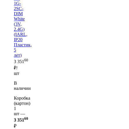
1G-
2SC-
DIM
White
(3V,
2.4G)
(IARL,
IP20
Пластик,
5
лет)
60
3 351
₽/
шт
В
наличии
Коробка
(картон)
1
шт —
60
3 351
₽