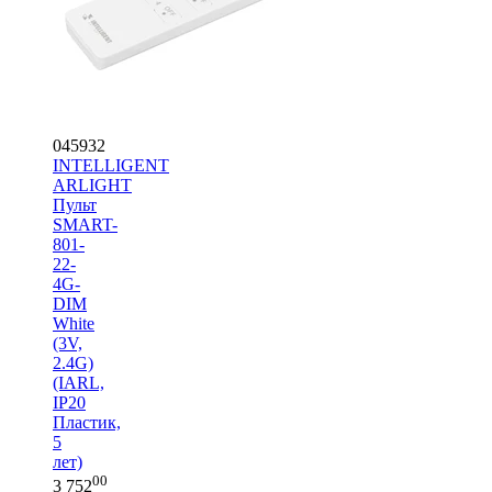
045932
INTELLIGENT
ARLIGHT
Пульт
SMART-
801-
22-
4G-
DIM
White
(3V,
2.4G)
(IARL,
IP20
Пластик,
5
лет)
00
3 752