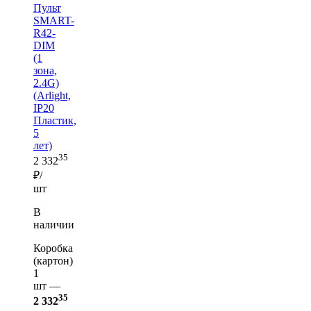
Пульт
SMART-
R42-
DIM
(1
зона,
2.4G)
(Arlight,
IP20
Пластик,
5
лет)
35
2 332
₽/
шт
В
наличии
Коробка
(картон)
1
шт —
35
2 332