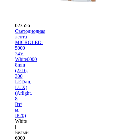
023556
Светодиодная
лента
MICROLED-
5000
24V
White6000
8mm
(2216,
300
LED/m,
LUX)
(Arlight,
8
Вт/
м,
IP20)
White
|
Белый
6000