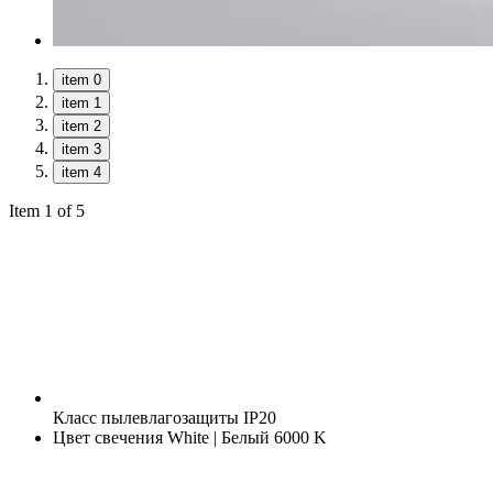
item 0
item 1
item 2
item 3
item 4
Item 1 of 5
Класс пылевлагозащиты
IP20
Цвет свечения
White | Белый 6000 K