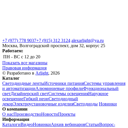
+7 (977) 778 9037
+7 (915) 312 3124
alexarlight@ya.ru
Москва, Волгоградский проспект, дом 32, корпус 25
Работаем:
ПН - ВС
с 12 до 20
Показать все магазины
Правовая информация
© Разработано в
Arlight
, 2026
Каталог
Светодиодные ленты
Источники питания
Системы управления
и автоматизации
Алюминиевые профили
Функциональный
свет
Дизайнерский свет
Системы освещения
Наружное
освещение
Гибкий неон
Светодиодный
декор
Электроустановочные изделия
Светодиоды
Новинки
О компании
О нас
Производство
Новости
Проекты
Информация
Каталоги
Видео
Новинки
Архив вебинаров
Статьи
Вопрос-