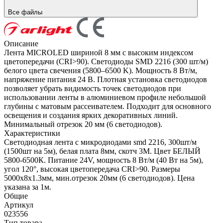
Все файлы
Описание
Лента MICROLED шириной 8 мм с высоким индексом
цветопередачи (CRI>90). Светодиоды SMD 2216 (300 шт/м)
белого цвета свечения (5800–6500 K). Мощность 8 Вт/м,
напряжение питания 24 В. Плотная установка светодиодов
позволяет убрать видимость точек светодиодов при
использовании ленты в алюминиевом профиле небольшой
глубины с матовым рассеивателем. Подходит для основного
освещения и создания ярких декоративных линий.
Минимальный отрезок 20 мм (6 светодиодов).
Характеристики
Светодиодная лента с микродиодами smd 2216, 300шт/м
(1500шт на 5м), белая плата 8мм, скотч 3М. Цвет БЕЛЫЙ
5800-6500К. Питание 24V, мощность 8 Вт/м (40 Вт на 5м),
угол 120°, высокая цветопередача CRI>90. Размеры
5000х8х1.3мм, мин.отрезок 20мм (6 светодиодов). Цена
указана за 1м.
Общие
Артикул
023556
Тип товара