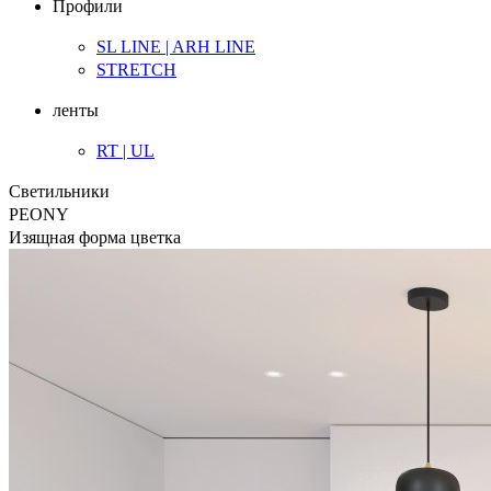
Профили
SL LINE | ARH LINE
STRETCH
ленты
RT | UL
Светильники
PEONY
Изящная форма цветка