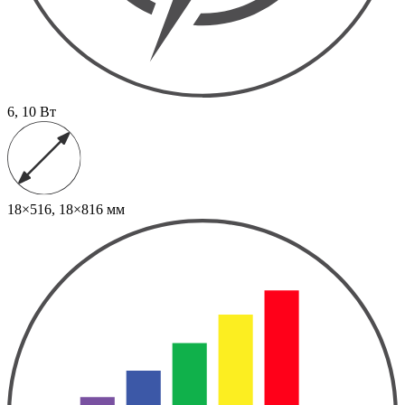
6, 10 Вт
18×516, 18×816 мм