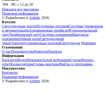
ПН - ВС
с 12 до 20
Показать все магазины
Правовая информация
© Разработано в
Arlight
, 2026
Каталог
Светодиодные ленты
Источники питания
Системы управления
и автоматизации
Алюминиевые профили
Функциональный
свет
Дизайнерский свет
Системы освещения
Наружное
освещение
Гибкий неон
Светодиодный
декор
Электроустановочные изделия
Светодиоды
Новинки
О компании
О нас
Производство
Новости
Проекты
Информация
Каталоги
Видео
Новинки
Архив вебинаров
Статьи
Вопрос-
ответ
Калькуляторы
Схемы монтажа
Файлы и программы
Покупателям
Контакты
Правовая информация
© Разработано в
Arlight
, 2026