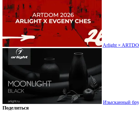
Arlight × ARTD
Изысканный брут
Поделиться