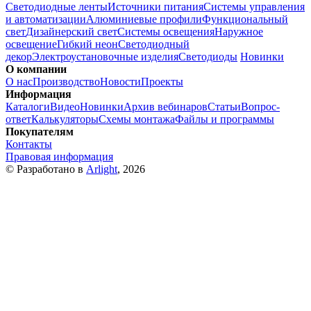
Светодиодные ленты
Источники питания
Системы управления
и автоматизации
Алюминиевые профили
Функциональный
свет
Дизайнерский свет
Системы освещения
Наружное
освещение
Гибкий неон
Светодиодный
декор
Электроустановочные изделия
Светодиоды
Новинки
О компании
О нас
Производство
Новости
Проекты
Информация
Каталоги
Видео
Новинки
Архив вебинаров
Статьи
Вопрос-
ответ
Калькуляторы
Схемы монтажа
Файлы и программы
Покупателям
Контакты
Правовая информация
© Разработано в
Arlight
, 2026