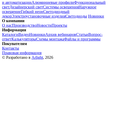
и автоматизации
Алюминиевые профили
Функциональный
свет
Дизайнерский свет
Системы освещения
Наружное
освещение
Гибкий неон
Светодиодный
декор
Электроустановочные изделия
Светодиоды
Новинки
О компании
О нас
Производство
Новости
Проекты
Информация
Каталоги
Видео
Новинки
Архив вебинаров
Статьи
Вопрос-
ответ
Калькуляторы
Схемы монтажа
Файлы и программы
Покупателям
Контакты
Правовая информация
© Разработано в
Arlight
, 2026