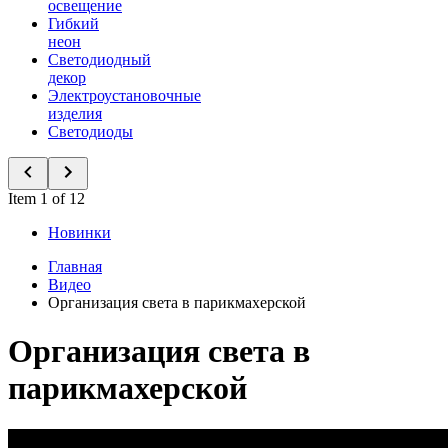
освещение
Гибкий
неон
Светодиодный
декор
Электроустановочные
изделия
Светодиоды
Item 1 of 12
Новинки
Главная
Видео
Организация света в парикмахерской
Организация света в
парикмахерской