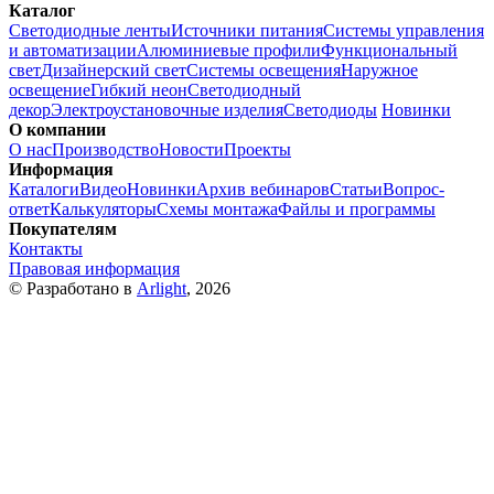
Каталог
Светодиодные ленты
Источники питания
Системы управления
и автоматизации
Алюминиевые профили
Функциональный
свет
Дизайнерский свет
Системы освещения
Наружное
освещение
Гибкий неон
Светодиодный
декор
Электроустановочные изделия
Светодиоды
Новинки
О компании
О нас
Производство
Новости
Проекты
Информация
Каталоги
Видео
Новинки
Архив вебинаров
Статьи
Вопрос-
ответ
Калькуляторы
Схемы монтажа
Файлы и программы
Покупателям
Контакты
Правовая информация
© Разработано в
Arlight
, 2026