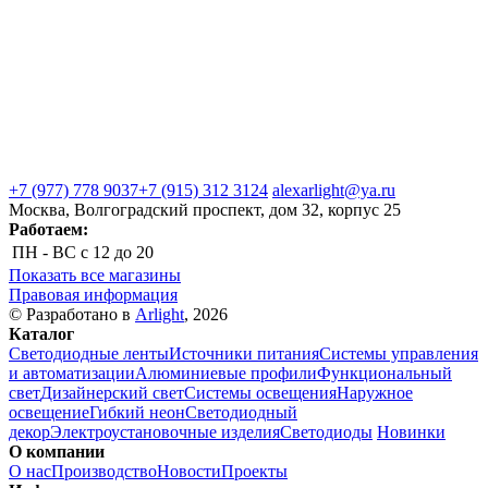
+7 (977) 778 9037
+7 (915) 312 3124
alexarlight@ya.ru
Москва, Волгоградский проспект, дом 32, корпус 25
Работаем:
ПН - ВС
с 12 до 20
Показать все магазины
Правовая информация
© Разработано в
Arlight
, 2026
Каталог
Светодиодные ленты
Источники питания
Системы управления
и автоматизации
Алюминиевые профили
Функциональный
свет
Дизайнерский свет
Системы освещения
Наружное
освещение
Гибкий неон
Светодиодный
декор
Электроустановочные изделия
Светодиоды
Новинки
О компании
О нас
Производство
Новости
Проекты