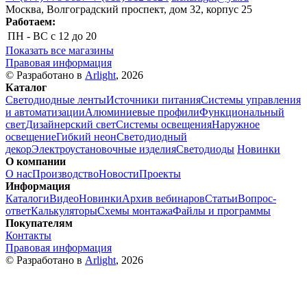
Москва, Волгоградский проспект, дом 32, корпус 25
Работаем:
ПН - ВС
с 12 до 20
Показать все магазины
Правовая информация
© Разработано в
Arlight
, 2026
Каталог
Светодиодные ленты
Источники питания
Системы управления
и автоматизации
Алюминиевые профили
Функциональный
свет
Дизайнерский свет
Системы освещения
Наружное
освещение
Гибкий неон
Светодиодный
декор
Электроустановочные изделия
Светодиоды
Новинки
О компании
О нас
Производство
Новости
Проекты
Информация
Каталоги
Видео
Новинки
Архив вебинаров
Статьи
Вопрос-
ответ
Калькуляторы
Схемы монтажа
Файлы и программы
Покупателям
Контакты
Правовая информация
© Разработано в
Arlight
, 2026