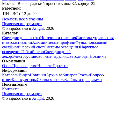
Москва, Волгоградский проспект, дом 32, корпус 25
Работаем:
ПН - ВС
с 12 до 20
Показать все магазины
Правовая информация
© Разработано в
Arlight
, 2026
Каталог
Светодиодные ленты
Источники питания
Системы управления
и автоматизации
Алюминиевые профили
Функциональный
свет
Дизайнерский свет
Системы освещения
Наружное
освещение
Гибкий неон
Светодиодный
декор
Электроустановочные изделия
Светодиоды
Новинки
О компании
О нас
Производство
Новости
Проекты
Информация
Каталоги
Видео
Новинки
Архив вебинаров
Статьи
Вопрос-
ответ
Калькуляторы
Схемы монтажа
Файлы и программы
Покупателям
Контакты
Правовая информация
© Разработано в
Arlight
, 2026