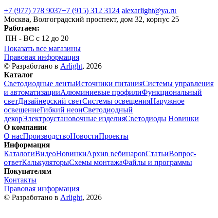
+7 (977) 778 9037
+7 (915) 312 3124
alexarlight@ya.ru
Москва, Волгоградский проспект, дом 32, корпус 25
Работаем:
ПН - ВС
с 12 до 20
Показать все магазины
Правовая информация
© Разработано в
Arlight
, 2026
Каталог
Светодиодные ленты
Источники питания
Системы управления
и автоматизации
Алюминиевые профили
Функциональный
свет
Дизайнерский свет
Системы освещения
Наружное
освещение
Гибкий неон
Светодиодный
декор
Электроустановочные изделия
Светодиоды
Новинки
О компании
О нас
Производство
Новости
Проекты
Информация
Каталоги
Видео
Новинки
Архив вебинаров
Статьи
Вопрос-
ответ
Калькуляторы
Схемы монтажа
Файлы и программы
Покупателям
Контакты
Правовая информация
© Разработано в
Arlight
, 2026