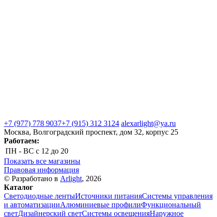
+7 (977) 778 9037
+7 (915) 312 3124
alexarlight@ya.ru
Москва, Волгоградский проспект, дом 32, корпус 25
Работаем:
ПН - ВС
с 12 до 20
Показать все магазины
Правовая информация
© Разработано в
Arlight
, 2026
Каталог
Светодиодные ленты
Источники питания
Системы управления
и автоматизации
Алюминиевые профили
Функциональный
свет
Дизайнерский свет
Системы освещения
Наружное