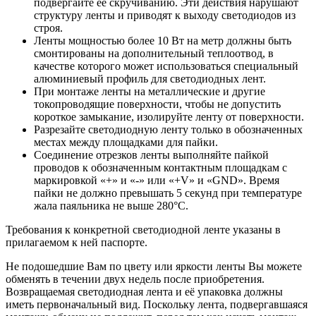
подвергайте её скручиванию. Эти действия нарушают
структуру ленты и приводят к выходу светодиодов из
строя.
Ленты мощностью более 10 Вт на метр должны быть
смонтированы на дополнительный теплоотвод, в
качестве которого может использоваться специальный
алюминиевый профиль для светодиодных лент.
При монтаже ленты на металлические и другие
токопроводящие поверхности, чтобы не допустить
короткое замыкание, изолируйте ленту от поверхности.
Разрезайте светодиодную ленту только в обозначенных
местах между площадками для пайки.
Соединение отрезков ленты выполняйте пайкой
проводов к обозначенным контактным площадкам с
маркировкой «+» и «-» или «+V» и «GND». Время
пайки не должно превышать 5 секунд при температуре
жала паяльника не выше 280°С.
Требования к конкретной светодиодной ленте указаны в
прилагаемом к ней паспорте.
Не подошедшие Вам по цвету или яркости ленты Вы можете
обменять в течении двух недель после приобретения.
Возвращаемая светодиодная лента и её упаковка должны
иметь первоначальный вид. Поскольку лента, подвергавшаяся