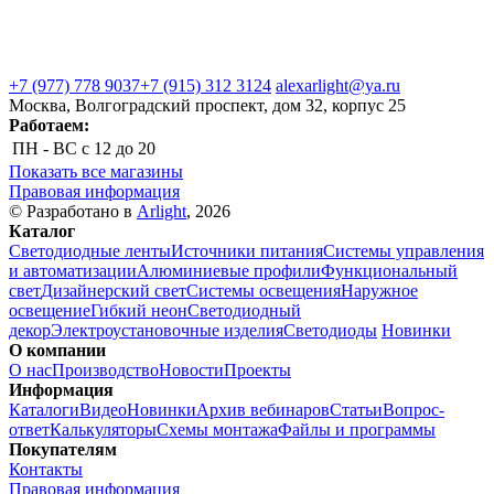
+7 (977) 778 9037
+7 (915) 312 3124
alexarlight@ya.ru
Москва, Волгоградский проспект, дом 32, корпус 25
Работаем:
ПН - ВС
с 12 до 20
Показать все магазины
Правовая информация
© Разработано в
Arlight
, 2026
Каталог
Светодиодные ленты
Источники питания
Системы управления
и автоматизации
Алюминиевые профили
Функциональный
свет
Дизайнерский свет
Системы освещения
Наружное
освещение
Гибкий неон
Светодиодный
декор
Электроустановочные изделия
Светодиоды
Новинки
О компании
О нас
Производство
Новости
Проекты
Информация
Каталоги
Видео
Новинки
Архив вебинаров
Статьи
Вопрос-
ответ
Калькуляторы
Схемы монтажа
Файлы и программы
Покупателям
Контакты
Правовая информация