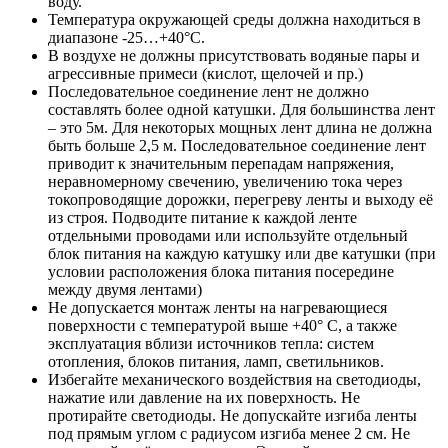
воду.
Температура окружающей среды должна находиться в
диапазоне -25…+40°С.
В воздухе не должны присутствовать водяные пары и
агрессивные примеси (кислот, щелочей и пр.)
Последовательное соединение лент не должно
составлять более одной катушки. Для большинства лент
– это 5м. Для некоторых мощных лент длина не должна
быть больше 2,5 м. Последовательное соединение лент
приводит к значительным перепадам напряжения,
неравномерному свечению, увеличению тока через
токопроводящие дорожки, перегреву ленты и выходу её
из строя. Подводите питание к каждой ленте
отдельными проводами или используйте отдельный
блок питания на каждую катушку или две катушки (при
условии расположения блока питания посередине
между двумя лентами)
Не допускается монтаж ленты на нагревающиеся
поверхности с температурой выше +40° C, а также
эксплуатация вблизи источников тепла: систем
отопления, блоков питания, ламп, светильников.
Избегайте механического воздействия на светодиоды,
нажатие или давление на их поверхность. Не
протирайте светодиоды. Не допускайте изгиба ленты
под прямым углом с радиусом изгиба менее 2 см. Не