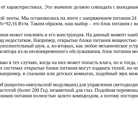
её характеристиках. Это значение должно совпадать с выходным
ой ленты. Мы остановились на ленте с напряжением питания 24 В
20%=92,16 Вт/м. Таким образом, наш выбор – это блок питания 
ия может повлиять и его конструкция. На данный момент наибо
яд недостатков. Например, открытые блоки питания мощностью о
дополнительный шум, а, во-вторых, как любое механическое уст
тилятора из-за несвоевременного обслуживания, блок питания мо
ко в тех случаях, когда на них может попасть влага, но и тогда
ых системах открытые блоки питания могут издавать тихий, но 
, например, в спальнях или детских комнатах, подобный звук мож
М (широтно-импульсной модуляции) для управления светодиодн
тотой (более 200 Гц), незаметной для глаз. Подобная переменна
ников питания полностью залито компаундом, а потому посторо