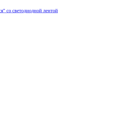
я" со светодиодной лентой