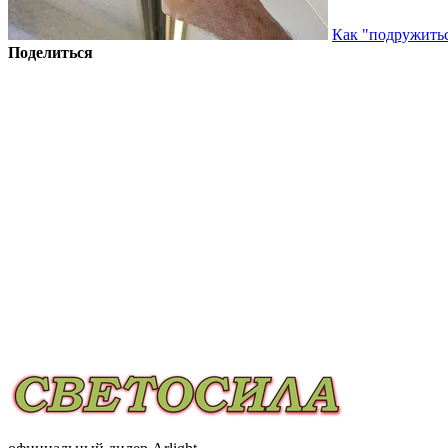
Как "подружитьс
Поделиться