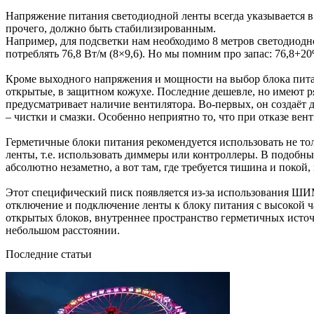
Напряжение питания светодиодной ленты всегда указывается в 
прочего, должно быть стабилизированным.
Например, для подсветки нам необходимо 8 метров светодиодн
потреблять 76,8 Вт/м (8×9,6). Но мы помним про запас: 76,8+
Кроме выходного напряжения и мощности на выбор блока питан
открытые, в защитном кожухе. Последние дешевле, но имеют р
предусматривает наличие вентилятора. Во-первых, он создаёт 
– чистки и смазки. Особенно неприятно то, что при отказе вен
Герметичные блоки питания рекомендуется использовать не толь
ленты, т.е. использовать диммеры или контроллеры. В подобн
абсолютно незаметно, а вот там, где требуется тишина и покой
Этот специфический писк появляется из-за использования ШИ
отключение и подключение ленты к блоку питания с высокой час
открытых блоков, внутреннее пространство герметичных источ
небольшом расстоянии.
Последние статьи