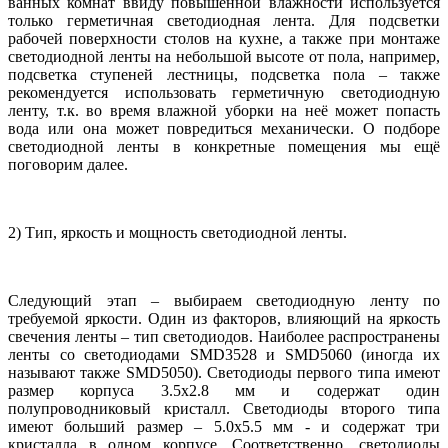
ванных комнат ввиду повышенной влажности используется
только герметичная светодиодная лента. Для подсветки
рабочей поверхности столов на кухне, а также при монтаже
светодиодной ленты на небольшой высоте от пола, например,
подсветка ступеней лестницы, подсветка пола – также
рекомендуется использовать герметичную светодиодную
ленту, т.к. во время влажной уборки на неё может попасть
вода или она может повредиться механически. О подборе
светодиодной ленты в конкретные помещения мы ещё
поговорим далее.
2) Тип, яркость и мощность светодиодной ленты.
Следующий этап – выбираем светодиодную ленту по
требуемой яркости. Один из факторов, влияющий на яркость
свечения ленты – тип светодиодов. Наиболее распространены
ленты со светодиодами
SMD
3528 и
SMD
5060 (иногда их
называют также
SMD
5050). Светодиоды первого типа имеют
размер корпуса 3.5х2.8 мм и содержат один
полупроводниковый кристалл. Светодиоды второго типа
имеют больший размер – 5.0х5.5 мм - и содержат три
кристалла в одном корпусе. Соответственно, светодиоды