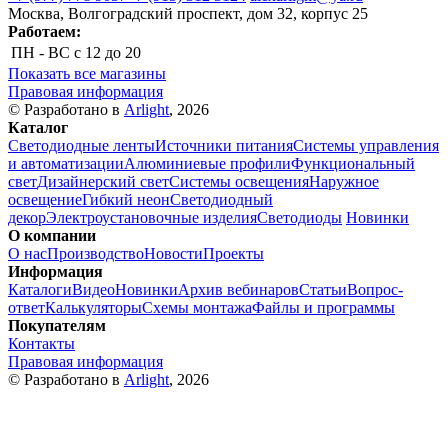
Москва, Волгоградский проспект, дом 32, корпус 25
Работаем:
ПН - ВС
с 12 до 20
Показать все магазины
Правовая информация
© Разработано в
Arlight
, 2026
Каталог
Светодиодные ленты
Источники питания
Системы управления
и автоматизации
Алюминиевые профили
Функциональный
свет
Дизайнерский свет
Системы освещения
Наружное
освещение
Гибкий неон
Светодиодный
декор
Электроустановочные изделия
Светодиоды
Новинки
О компании
О нас
Производство
Новости
Проекты
Информация
Каталоги
Видео
Новинки
Архив вебинаров
Статьи
Вопрос-
ответ
Калькуляторы
Схемы монтажа
Файлы и программы
Покупателям
Контакты
Правовая информация
© Разработано в
Arlight
, 2026