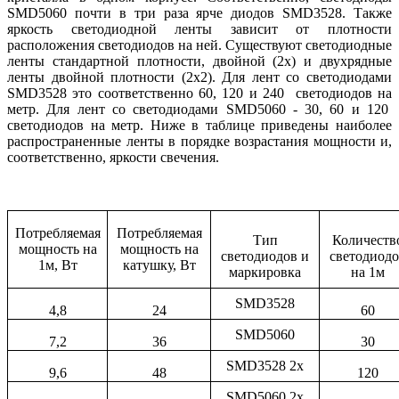
SMD
5060 почти в три раза ярче диодов
SMD
3528. Также
яркость светодиодной ленты зависит от плотности
расположения светодиодов на ней. Существуют светодиодные
ленты стандартной плотности, двойной (2х) и двухрядные
ленты двойной плотности (2х2). Для лент со светодиодами
SMD
3528 это соответственно 60, 120 и 240 светодиодов на
метр. Для лент со светодиодами
SMD
5060 - 30, 60 и 120
светодиодов на метр. Ниже в таблице приведены наиболее
распространенные ленты в порядке возрастания мощности и,
соответственно, яркости свечения.
Потребляемая
Потребляемая
Тип
Количеств
мощность на
мощность на
светодиодов и
светодиод
1м, Вт
катушку, Вт
маркировка
на 1м
SMD3528
4,8
24
60
SMD5060
7,2
36
30
SMD3528 2x
9,6
48
120
SMD5060 2x