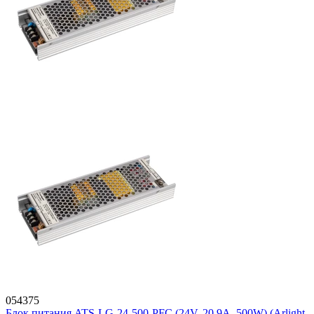
054375
Блок питания ATS-LG-24-500-PFC (24V, 20.9A, 500W) (Arlight,