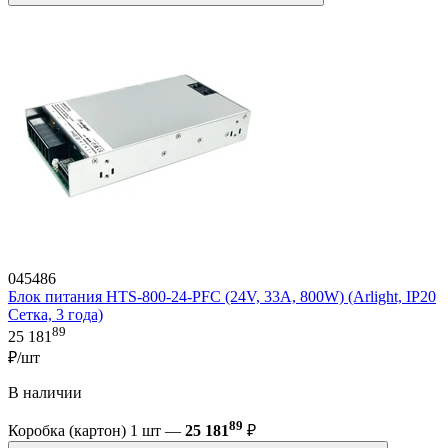
045486
Блок питания HTS-800-24-PFC (24V, 33A, 800W) (Arlight, IP20
Сетка, 3 года)
89
25 181
₽/шт
В наличии
89
Коробка (картон) 1 шт —
25 181
₽