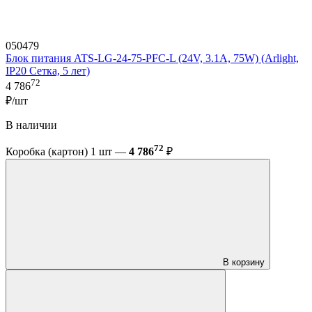
050479
Блок питания ATS-LG-24-75-PFC-L (24V, 3.1A, 75W) (Arlight,
IP20 Сетка, 5 лет)
72
4 786
₽/шт
В наличии
72
Коробка (картон) 1 шт —
4 786
₽
В корзину