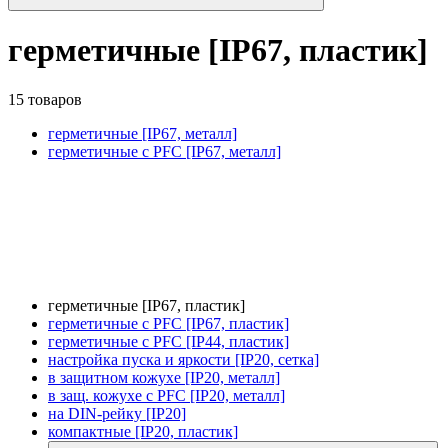
герметичные [IP67, пластик]
15 товаров
герметичные [IP67, металл]
герметичные с PFC [IP67, металл]
герметичные [IP67, пластик]
герметичные с PFC [IP67, пластик]
герметичные с PFC [IP44, пластик]
настройка пуска и яркости [IP20, сетка]
в защитном кожухе [IP20, металл]
в защ. кожухе с PFC [IP20, металл]
на DIN-рейку [IP20]
компактные [IP20, пластик]