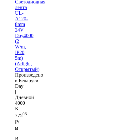
Светодиодная
лента
UL-
A120-
8mm
24V
Day4000
(2
W/m,
IP20,
5m)
(Arlight,
Открытый)
Произведено
в Беларуси
Day
|
Дневной
4000
K
06
775
₽/
м
В