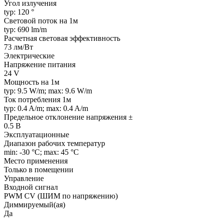
Угол излучения
typ: 120 °
Световой поток на 1м
typ: 690 lm/m
Расчетная световая эффективность
73 лм/Вт
Электрические
Напряжение питания
24 V
Мощность на 1м
typ: 9.5 W/m; max: 9.6 W/m
Ток потребления 1м
typ: 0.4 A/m; max: 0.4 A/m
Предельное отклонение напряжения ±
0.5 В
Эксплуатационные
Диапазон рабочих температур
min: -30 °C; max: 45 °C
Место применения
Только в помещении
Управление
Входной сигнал
PWM СV (ШИМ по напряжению)
Диммируемый(ая)
Да