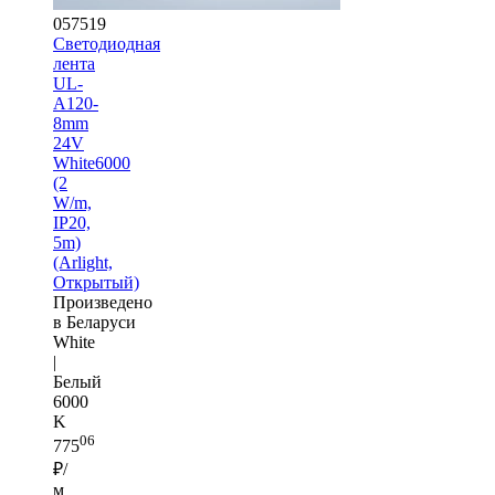
057519
Светодиодная
лента
UL-
A120-
8mm
24V
White6000
(2
W/m,
IP20,
5m)
(Arlight,
Открытый)
Произведено
в Беларуси
White
|
Белый
6000
K
06
775
₽/
м