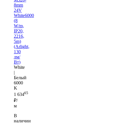
8mm
24V
White6000
(8
W/m,
IP20,
2216,
5m)
(Arlight,
130
лм/
Вт)
White
|
Белый
6000
K
65
1 634
₽/
м
В
наличии