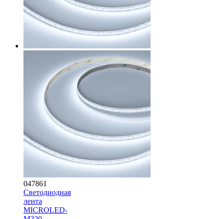
047861
Светодиодная
лента
MICROLED-
M320-