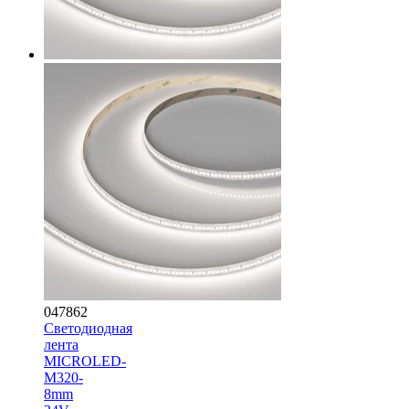
047862
Светодиодная
лента
MICROLED-
M320-
8mm