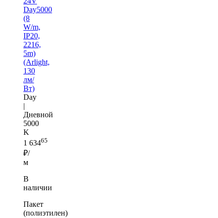
24V
Day5000
(8
W/m,
IP20,
2216,
5m)
(Arlight,
130
лм/
Вт)
Day
|
Дневной
5000
K
65
1 634
₽/
м
В
наличии
Пакет
(полиэтилен)