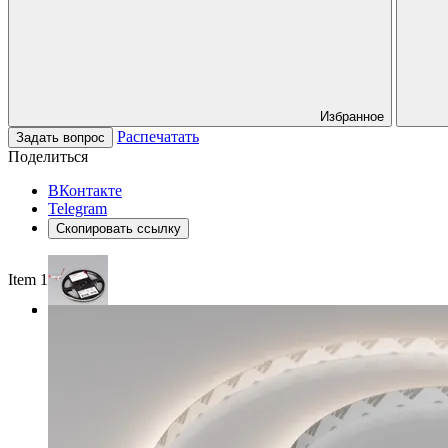
Избранное
Распечатать
Задать вопрос
Поделиться
ВКонтакте
Telegram
Скопировать ссылку
Item 1 of 3