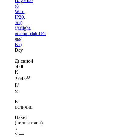
Day5000
(8
W/m,
IP20,
5m)
(Arlight,
высок.эфф.165
лм/
Вт)
Day
|
Дневной
5000
K
88
2 043
₽/
м
В
наличии
Пакет
(полиэтилен)
5
м —