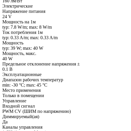
160 лм/Вт
Электрические
Напряжение питания
24 V
Мощность на 1м
typ: 7.8 W/m; max: 8 W/m
Ток потребления 1м
typ: 0.33 A/m; max: 0.33 A/m
Мощность
typ: 39 W; max: 40 W
Мощность, макс.
40 W
Предельное отклонение напряжения ±
0.1 В
Эксплуатационные
Диапазон рабочих температур
min: -30 °C; max: 45 °C
Место применения
Только в помещении
Управление
Входной сигнал
PWM СV (ШИМ по напряжению)
Диммируемый(ая)
Да
Каналы управления