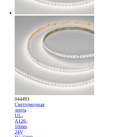
044493
Светодиодная
лента
UL-
A126-
10mm
24V