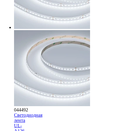
044492
Светодиодная
лента
UL-
A126-