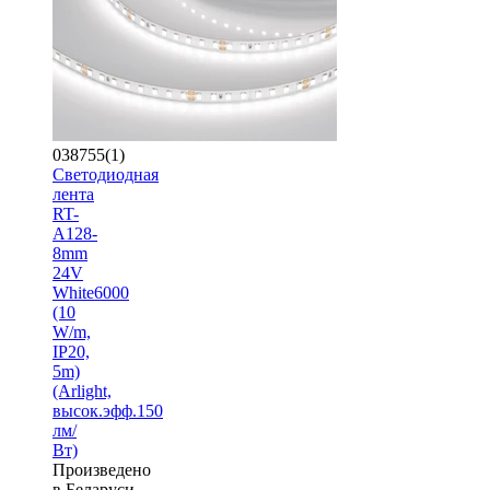
038755(1)
Светодиодная
лента
RT-
A128-
8mm
24V
White6000
(10
W/m,
IP20,
5m)
(Arlight,
высок.эфф.150
лм/
Вт)
Произведено
в Беларуси