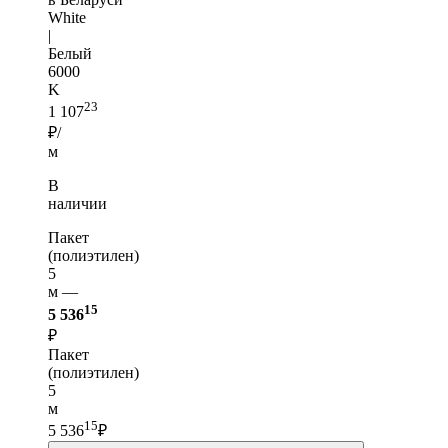
White
|
Белый
6000
K
23
1 107
₽/
м
В
наличии
Пакет
(полиэтилен)
5
м —
15
5 536
₽
Пакет
(полиэтилен)
5
м
15
5 536
₽