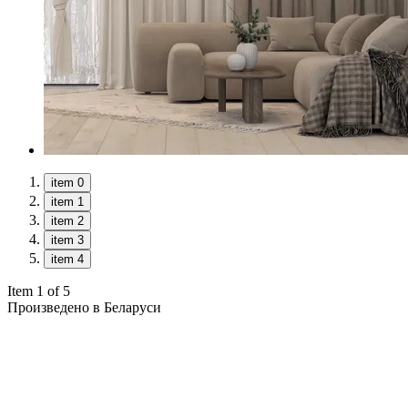
item 0
item 1
item 2
item 3
item 4
Item 1 of 5
Произведено в Беларуси