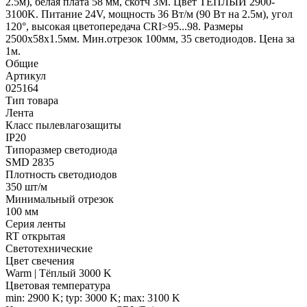
2.5м), белая плата 58 мм, скотч 3М. Цвет ТЁПЛЫЙ 2900-
3100K. Питание 24V, мощность 36 Вт/м (90 Вт на 2.5м), угол
120°, высокая цветопередача CRI>95...98. Размеры
2500х58x1.5мм. Мин.отрезок 100мм, 35 светодиодов. Цена за
1м.
Общие
Артикул
025164
Тип товара
Лента
Класс пылевлагозащиты
IP20
Типоразмер светодиода
SMD 2835
Плотность светодиодов
350 шт/м
Минимальный отрезок
100 мм
Серия ленты
RT открытая
Светотехнические
Цвет свечения
Warm | Тёплый 3000 K
Цветовая температура
min: 2900 K; typ: 3000 K; max: 3100 K