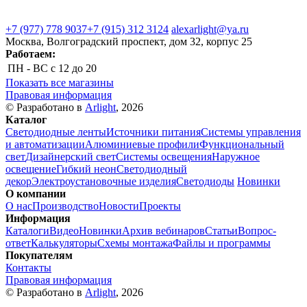
+7 (977) 778 9037
+7 (915) 312 3124
alexarlight@ya.ru
Москва, Волгоградский проспект, дом 32, корпус 25
Работаем:
ПН - ВС
с 12 до 20
Показать все магазины
Правовая информация
© Разработано в
Arlight
, 2026
Каталог
Светодиодные ленты
Источники питания
Системы управления
и автоматизации
Алюминиевые профили
Функциональный
свет
Дизайнерский свет
Системы освещения
Наружное
освещение
Гибкий неон
Светодиодный
декор
Электроустановочные изделия
Светодиоды
Новинки
О компании
О нас
Производство
Новости
Проекты
Информация
Каталоги
Видео
Новинки
Архив вебинаров
Статьи
Вопрос-
ответ
Калькуляторы
Схемы монтажа
Файлы и программы
Покупателям
Контакты
Правовая информация
© Разработано в
Arlight
, 2026