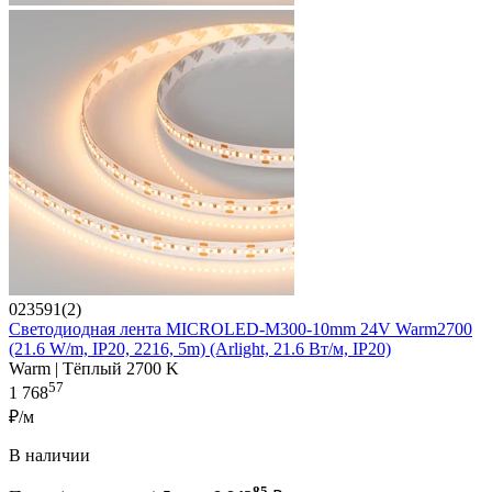
023591(2)
Светодиодная лента MICROLED-M300-10mm 24V Warm2700
(21.6 W/m, IP20, 2216, 5m) (Arlight, 21.6 Вт/м, IP20)
Warm | Тёплый 2700 K
57
1 768
₽/м
В наличии
85