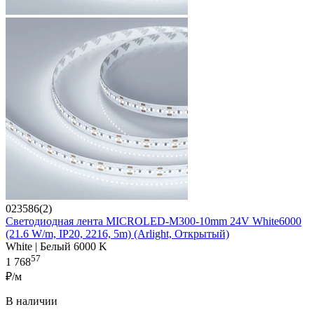
023586(2)
Светодиодная лента MICROLED-M300-10mm 24V White6000
(21.6 W/m, IP20, 2216, 5m) (Arlight, Открытый)
White | Белый 6000 K
57
1 768
₽/м
В наличии