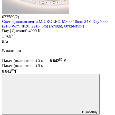
023589(2)
Светодиодная лента MICROLED-M300-10mm 24V Day4000
(21.6 W/m, IP20, 2216, 5m) (Arlight, Открытый)
Day | Дневной 4000 K
57
1 768
₽/м
В наличии
85
Пакет (полиэтилен) 5 м —
8 842
₽
Пакет (полиэтилен) 5 м
85
8 842
₽
В корзину