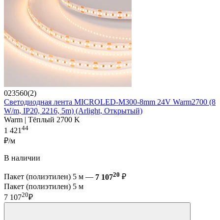
023560(2)
Светодиодная лента MICROLED-M300-8mm 24V Warm2700 (8
W/m, IP20, 2216, 5m) (Arlight, Открытый)
Warm | Тёплый 2700 K
44
1 421
₽/м
В наличии
20
Пакет (полиэтилен) 5 м —
7 107
₽
Пакет (полиэтилен) 5 м
20
7 107
₽