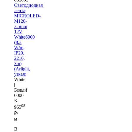
Светодиодная
лента
MICROLED-
M120-
3.5mm
12V
White6000
(8.3
W/m,
IP20,
2216,
3m)
(Arlight,
узкая)
White
|
Белый
6000
K
08
965
₽/
м
В