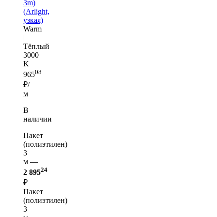
3m)
(Arlight,
узкая)
Warm
|
Тёплый
3000
K
08
965
₽/
м
В
наличии
Пакет
(полиэтилен)
3
м —
24
2 895
₽
Пакет
(полиэтилен)
3