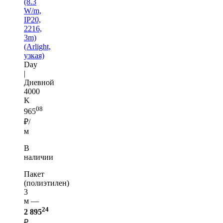
(8.3
W/m,
IP20,
2216,
3m)
(Arlight,
узкая)
Day
|
Дневной
4000
K
08
965
₽/
м
В
наличии
Пакет
(полиэтилен)
3
м —
24
2 895
₽