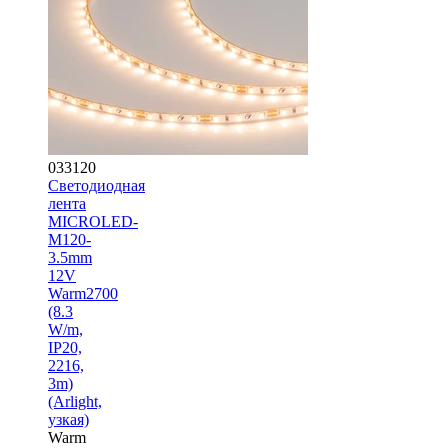
033120
Светодиодная
лента
MICROLED-
M120-
3.5mm
12V
Warm2700
(8.3
W/m,
IP20,
2216,
3m)
(Arlight,
узкая)
Warm