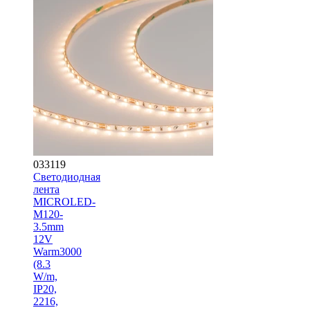
033119
Светодиодная
лента
MICROLED-
M120-
3.5mm
12V
Warm3000
(8.3
W/m,
IP20,
2216,