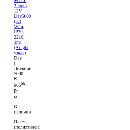
M120-
3.5mm
12V
Day5000
(8.3
W/m,
IP20,
2216,
3m)
(Arlight,
узкая)
Day
|
Дневной
5000
K
08
965
₽/
м
В
наличии
Пакет
(полиэтилен)