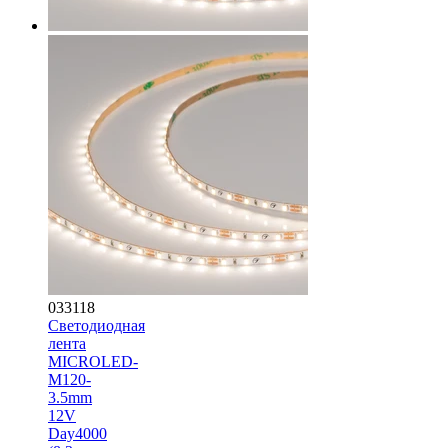
033118
Светодиодная
лента
MICROLED-
M120-
3.5mm
12V
Day4000