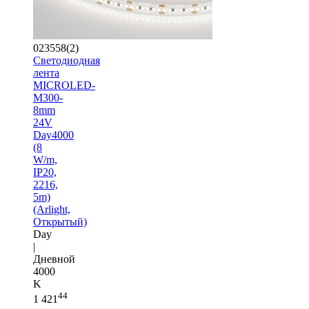
023558(2)
Светодиодная
лента
MICROLED-
M300-
8mm
24V
Day4000
(8
W/m,
IP20,
2216,
5m)
(Arlight,
Открытый)
Day
|
Дневной
4000
K
44
1 421