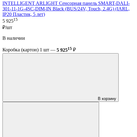
INTELLIGENT ARLIGHT Сенсорная панель SMART-DALI-
301-11-1G-4SC-DIM-IN Black (BUS/24V, Touch, 2.4G) (IARL,
IP20 Пластик, 5 лет)
15
5 925
₽/шт
В наличии
15
Коробка (картон) 1 шт —
5 925
₽
В корзину