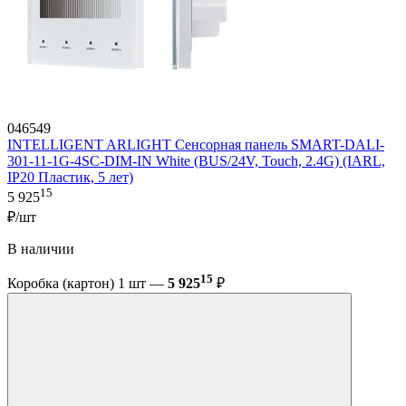
046549
INTELLIGENT ARLIGHT Сенсорная панель SMART-DALI-
301-11-1G-4SC-DIM-IN White (BUS/24V, Touch, 2.4G) (IARL,
IP20 Пластик, 5 лет)
15
5 925
₽/шт
В наличии
15
Коробка (картон) 1 шт —
5 925
₽