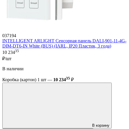
037194
INTELLIGENT ARLIGHT Сенсорная панель DALI-901-11-4G-
DIM-DT6-IN White (BUS) (IARL, IP20 Пластик, 3 года)
35
10 234
₽/шт
В наличии
35
Коробка (картон) 1 шт —
10 234
₽
В корзину