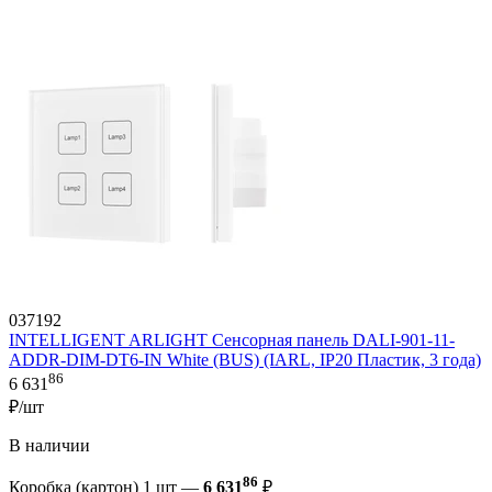
037192
INTELLIGENT ARLIGHT Сенсорная панель DALI-901-11-
ADDR-DIM-DT6-IN White (BUS) (IARL, IP20 Пластик, 3 года)
86
6 631
₽/шт
В наличии
86
Коробка (картон) 1 шт —
6 631
₽