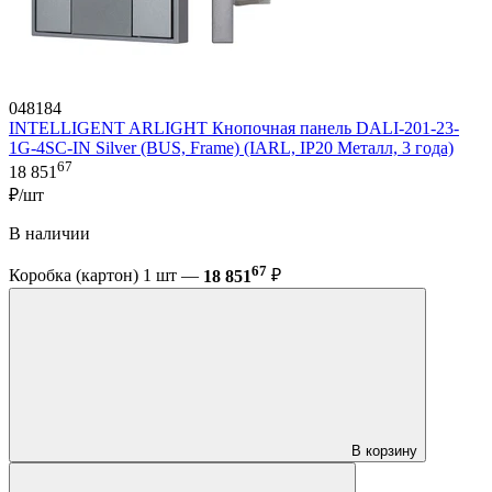
048184
INTELLIGENT ARLIGHT Кнопочная панель DALI-201-23-
1G-4SC-IN Silver (BUS, Frame) (IARL, IP20 Металл, 3 года)
67
18 851
₽/шт
В наличии
67
Коробка (картон) 1 шт —
18 851
₽
В корзину