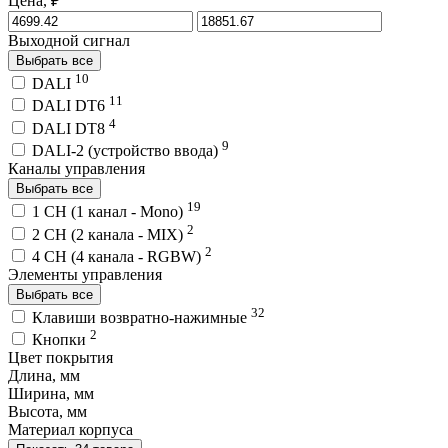
Цена, ₽
Выходной сигнал
Выбрать все
10
DALI
11
DALI DT6
4
DALI DT8
9
DALI-2 (устройство ввода)
Каналы управления
Выбрать все
19
1 CH (1 канал - Mono)
2
2 CH (2 канала - MIX)
2
4 CH (4 канала - RGBW)
Элементы управления
Выбрать все
32
Клавиши возвратно-нажимные
2
Кнопки
Цвет покрытия
Длина, мм
Ширина, мм
Высота, мм
Материал корпуса