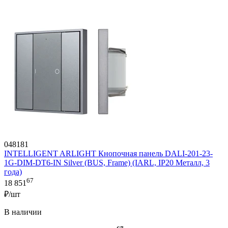
048181
INTELLIGENT ARLIGHT Кнопочная панель DALI-201-23-
1G-DIM-DT6-IN Silver (BUS, Frame) (IARL, IP20 Металл, 3
года)
67
18 851
₽/шт
В наличии