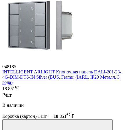
048185
INTELLIGENT ARLIGHT Кнопочная панель DALI-201-23-
4G-DIM-DT6-IN Silver (BUS, Frame) (IARL, IP20 Металл, 3
года)
67
18 851
₽/шт
В наличии
67
Коробка (картон) 1 шт —
18 851
₽