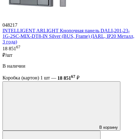
048217
INTELLIGENT ARLIGHT Кнопочная панель DALI-201-23-
1G-2SC-MIX-DT8-IN Silver (BUS, Frame) (IARL, IP20 Металл,
3 года)
67
18 851
₽/шт
В наличии
67
Коробка (картон) 1 шт —
18 851
₽
В корзину