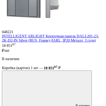
048221
INTELLIGENT ARLIGHT Кнопочная панель DALI-201-23-
2K-D2-IN Silver (BUS, Frame) (IARL, IP20 Металл, 3 года)
67
18 851
₽/шт
В наличии
67
Коробка (картон) 1 шт —
18 851
₽
В корзину