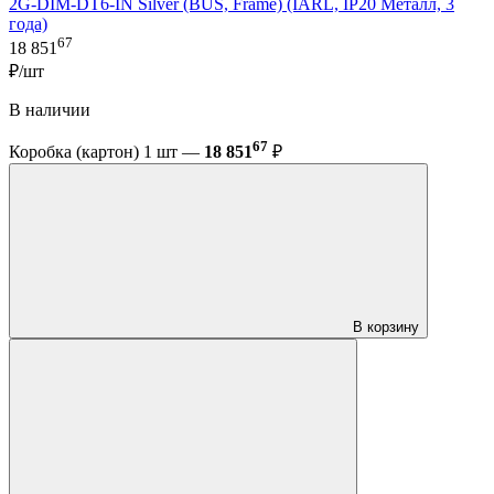
2G-DIM-DT6-IN Silver (BUS, Frame) (IARL, IP20 Металл, 3
года)
67
18 851
₽/шт
В наличии
67
Коробка (картон) 1 шт —
18 851
₽
В корзину