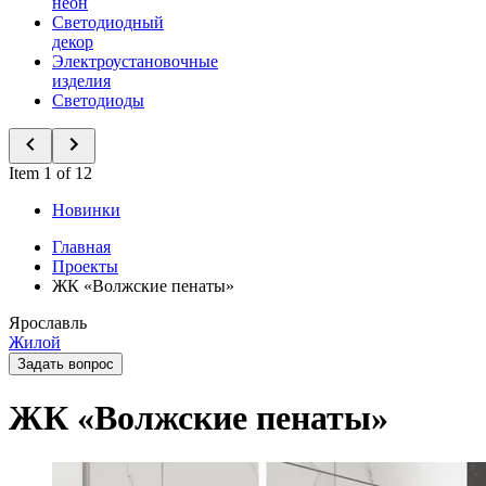
неон
Светодиодный
декор
Электроустановочные
изделия
Светодиоды
Item 1 of 12
Новинки
Главная
Проекты
ЖК «Волжские пенаты»
Ярославль
Жилой
Задать вопрос
ЖК «Волжские пенаты»