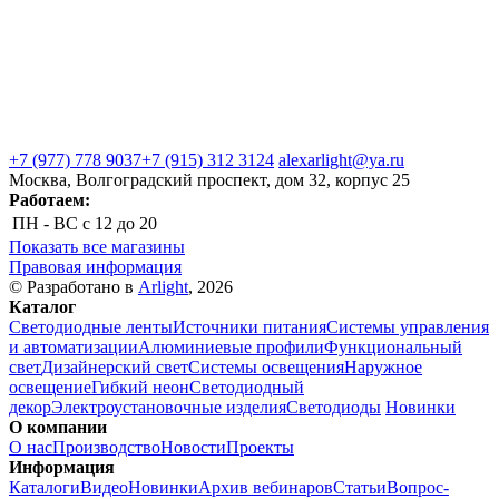
+7 (977) 778 9037
+7 (915) 312 3124
alexarlight@ya.ru
Москва, Волгоградский проспект, дом 32, корпус 25
Работаем:
ПН - ВС
с 12 до 20
Показать все магазины
Правовая информация
© Разработано в
Arlight
, 2026
Каталог
Светодиодные ленты
Источники питания
Системы управления
и автоматизации
Алюминиевые профили
Функциональный
свет
Дизайнерский свет
Системы освещения
Наружное
освещение
Гибкий неон
Светодиодный
декор
Электроустановочные изделия
Светодиоды
Новинки
О компании
О нас
Производство
Новости
Проекты
Информация
Каталоги
Видео
Новинки
Архив вебинаров
Статьи
Вопрос-