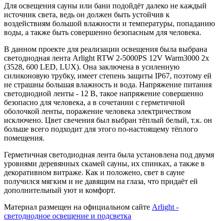
Для освещения сауны или бани подойдёт далеко не каждый
источник света, ведь он должен быть устойчив к
воздействиям большой влажности и температуры, попаданию
воды, а также быть совершенно безопасным для человека.
В данном проекте для реализации освещения была выбрана
светодиодная лента Arlight RTW 2-5000PS 12V Warm3000 2x
(3528, 600 LED, LUX). Она заключена в усиленную
силиконовую трубку, имеет степень защиты IP67, поэтому ей
не страшны большая влажность и вода. Напряжение питания
светодиодной ленты - 12 В, такое напряжение совершенно
безопасно для человека, а в сочетании с герметичной
оболочкой ленты, поражение человека электричеством
исключено. Цвет свечения был выбран тёплый белый, т.к. он
больше всего подходит для этого по-настоящему тёплого
помещения.
Герметичная светодиодная лента была установлена под двумя
уровнями деревянных скамей сауны, их спинках, а также в
декоративном витраже. Как и положено, свет в сауне
получился мягким и не давящим на глаза, что придаёт ей
дополнительный уют и комфорт.
Материал размещен на официальном сайте
Arlight -
светодиодное освещение и подсветка