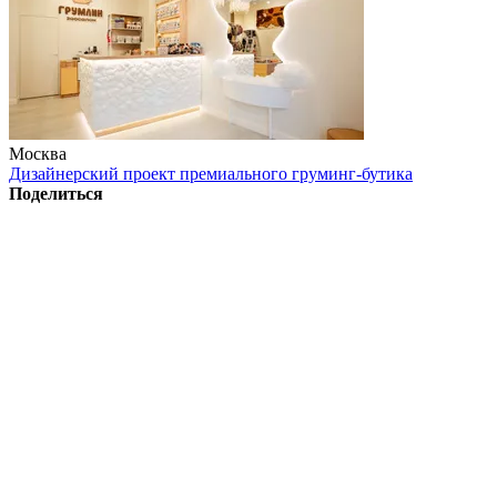
Москва
Дизайнерский проект премиального груминг-бутика
Поделиться