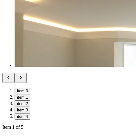
item 0
item 1
item 2
item 3
item 4
Item 1 of 5