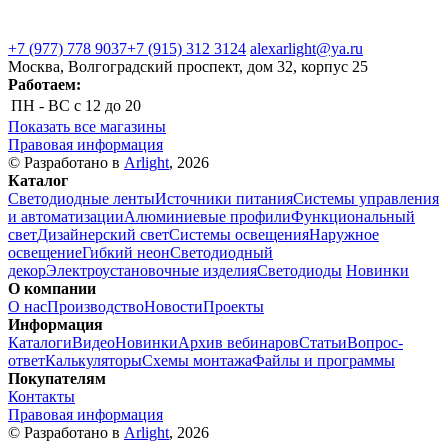
+7 (977) 778 9037
+7 (915) 312 3124
alexarlight@ya.ru
Москва, Волгоградский проспект, дом 32, корпус 25
Работаем:
ПН - ВС
с 12 до 20
Показать все магазины
Правовая информация
© Разработано в
Arlight
, 2026
Каталог
Светодиодные ленты
Источники питания
Системы управления
и автоматизации
Алюминиевые профили
Функциональный
свет
Дизайнерский свет
Системы освещения
Наружное
освещение
Гибкий неон
Светодиодный
декор
Электроустановочные изделия
Светодиоды
Новинки
О компании
О нас
Производство
Новости
Проекты
Информация
Каталоги
Видео
Новинки
Архив вебинаров
Статьи
Вопрос-
ответ
Калькуляторы
Схемы монтажа
Файлы и программы
Покупателям
Контакты
Правовая информация
© Разработано в
Arlight
, 2026