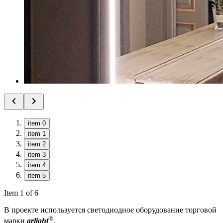
item 0
item 1
item 2
item 3
item 4
item 5
Item 1 of 6
В проекте используется светодиодное оборудование торговой
®
марки
arlight
.