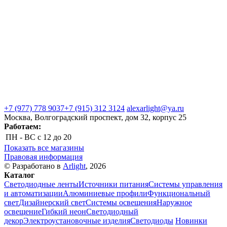
+7 (977) 778 9037
+7 (915) 312 3124
alexarlight@ya.ru
Москва, Волгоградский проспект, дом 32, корпус 25
Работаем:
ПН - ВС
с 12 до 20
Показать все магазины
Правовая информация
© Разработано в
Arlight
, 2026
Каталог
Светодиодные ленты
Источники питания
Системы управления
и автоматизации
Алюминиевые профили
Функциональный
свет
Дизайнерский свет
Системы освещения
Наружное
освещение
Гибкий неон
Светодиодный
декор
Электроустановочные изделия
Светодиоды
Новинки