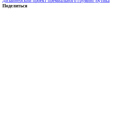
Дизайнерский проект премиального груминг-бутика
Поделиться