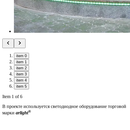
item 0
item 1
item 2
item 3
item 4
item 5
Item 1 of 6
В проекте используется светодиодное оборудование торговой
®
марки
arlight