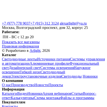
+7 (977) 778 9037
+7 (915) 312 3124
alexarlight@ya.ru
Москва, Волгоградский проспект, дом 32, корпус 25
Работаем:
ПН - ВС
с 12 до 20
Показать все магазины
Правовая информация
© Разработано в
Arlight
, 2026
Каталог
Светодиодные ленты
Источники питания
Системы управления
и автоматизации
Алюминиевые профили
Функциональный
свет
Дизайнерский свет
Системы освещения
Наружное
освещение
Гибкий неон
Светодиодный
декор
Электроустановочные изделия
Светодиоды
Новинки
О компании
О нас
Производство
Новости
Проекты
Информация
Каталоги
Видео
Новинки
Архив вебинаров
Статьи
Вопрос-
ответ
Калькуляторы
Схемы монтажа
Файлы и программы
Покупателям
Контакты