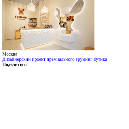
Москва
Дизайнерский проект премиального груминг-бутика
Поделиться