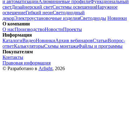
и автоматизации
Алюминиевые профили
Функциональный
свет
Дизайнерский свет
Системы освещения
Наружное
освещение
Гибкий неон
Светодиодный
декор
Электроустановочные изделия
Светодиоды
Новинки
О компании
О нас
Производство
Новости
Проекты
Информация
Каталоги
Видео
Новинки
Архив вебинаров
Статьи
Вопрос-
ответ
Калькуляторы
Схемы монтажа
Файлы и программы
Покупателям
Контакты
Правовая информация
© Разработано в
Arlight
, 2026