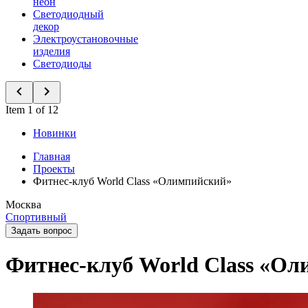
неон
Светодиодный
декор
Электроустановочные
изделия
Светодиоды
Item 1 of 12
Новинки
Главная
Проекты
Фитнес-клуб World Class «Олимпийский»
Москва
Спортивный
Задать вопрос
Фитнес-клуб World Class «О