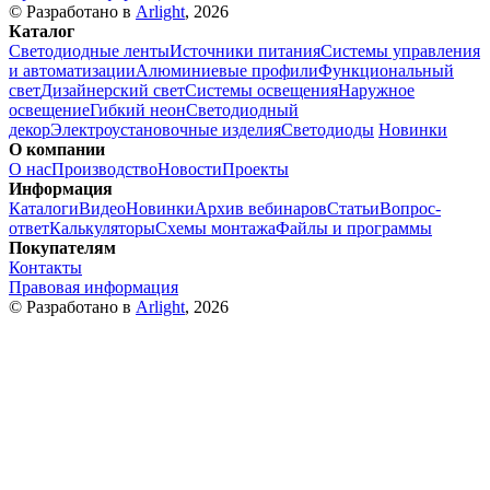
© Разработано в
Arlight
, 2026
Каталог
Светодиодные ленты
Источники питания
Системы управления
и автоматизации
Алюминиевые профили
Функциональный
свет
Дизайнерский свет
Системы освещения
Наружное
освещение
Гибкий неон
Светодиодный
декор
Электроустановочные изделия
Светодиоды
Новинки
О компании
О нас
Производство
Новости
Проекты
Информация
Каталоги
Видео
Новинки
Архив вебинаров
Статьи
Вопрос-
ответ
Калькуляторы
Схемы монтажа
Файлы и программы
Покупателям
Контакты
Правовая информация
© Разработано в
Arlight
, 2026