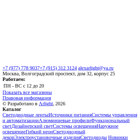
+7 (977) 778 9037
+7 (915) 312 3124
alexarlight@ya.ru
Москва, Волгоградский проспект, дом 32, корпус 25
Работаем:
ПН - ВС
с 12 до 20
Показать все магазины
Правовая информация
© Разработано в
Arlight
, 2026
Каталог
Светодиодные ленты
Источники питания
Системы управления
и автоматизации
Алюминиевые профили
Функциональный
свет
Дизайнерский свет
Системы освещения
Наружное
освещение
Гибкий неон
Светодиодный
декор
Электроустановочные изделия
Светодиоды
Новинки