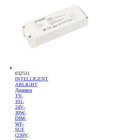
032511
INTELLIGENT
ARLIGHT
Диммер
TY-
101-
24V-
30W-
DIM-
WF-
SUF
(230V,