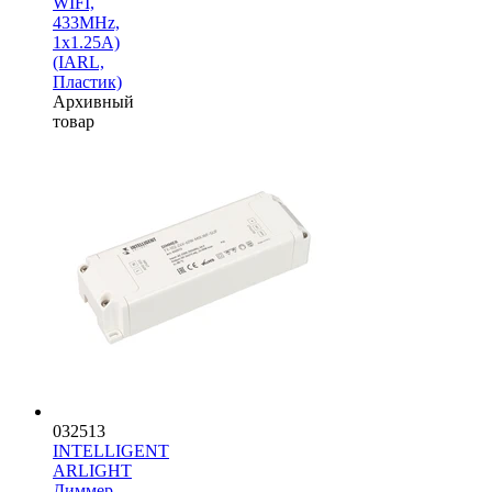
WIFI,
433MHz,
1х1.25A)
(IARL,
Пластик)
Архивный
товар
032513
INTELLIGENT
ARLIGHT
Диммер