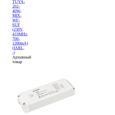
TUYA-
202-
40W-
MIX-
WF-
SUF
(230V,
433MHz,
700-
1200mA)
(IARL,
-)
Архивный
товар