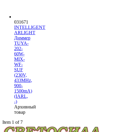
031671
INTELLIGENT
ARLIGHT
Диммер
TUYA-
202-
60W-
MIX-
WF-
SUF
(230V,
433MHz,
900-
1500mA)
(IARL,
-)
Архивный
товар
Item 1 of 7