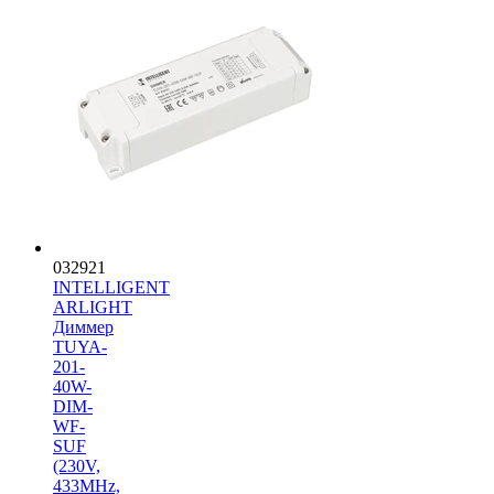
032921
INTELLIGENT
ARLIGHT
Диммер
TUYA-
201-
40W-
DIM-
WF-
SUF
(230V,
433MHz,