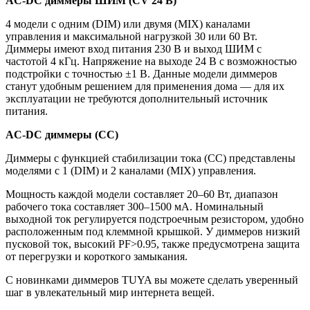
AC-DC диммеры ШИМ (CV 24 В)
4 модели с одним (DIM) или двумя (MIX) каналами
управления и максимальной нагрузкой 30 или 60 Вт.
Диммеры имеют вход питания 230 В и выход ШИМ с
частотой 4 кГц. Напряжение на выходе 24 В с возможностью
подстройки с точностью ±1 В. Данные модели диммеров
станут удобным решением для применения дома — для их
эксплуатации не требуются дополнительный источник
питания.
AC-DC диммеры (СС)
Диммеры с функцией стабилизации тока (СС) представлены
моделями с 1 (DIM) и 2 каналами (MIX) управления.
Мощность каждой модели составляет 20–60 Вт, диапазон
рабочего тока составляет 300–1500 мА. Номинальный
выходной ток регулируется подстроечным резистором, удобно
расположенным под клеммной крышкой. У диммеров низкий
пусковой ток, высокий PF>0.95, также предусмотрена защита
от перегрузки и короткого замыкания.
С новинками диммеров TUYA вы можете сделать уверенный
шаг в увлекательный мир интернета вещей.