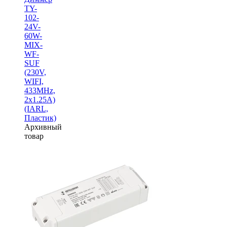
TY-
102-
24V-
60W-
MIX-
WF-
SUF
(230V,
WIFI,
433MHz,
2x1.25A)
(IARL,
Пластик)
Архивный
товар