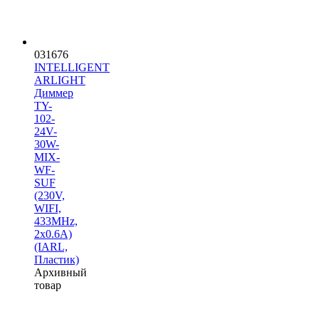
031676
INTELLIGENT
ARLIGHT
Диммер
TY-
102-
24V-
30W-
MIX-
WF-
SUF
(230V,
WIFI,
433MHz,
2x0.6A)
(IARL,
Пластик)
Архивный
товар