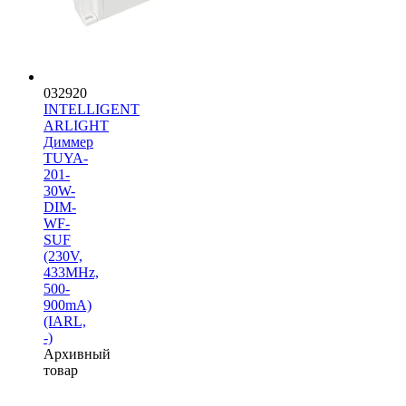
032920
INTELLIGENT
ARLIGHT
Диммер
TUYA-
201-
30W-
DIM-
WF-
SUF
(230V,
433MHz,
500-
900mA)
(IARL,
-)
Архивный
товар