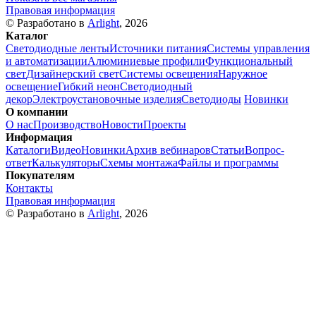
Правовая информация
© Разработано в
Arlight
, 2026
Каталог
Светодиодные ленты
Источники питания
Системы управления
и автоматизации
Алюминиевые профили
Функциональный
свет
Дизайнерский свет
Системы освещения
Наружное
освещение
Гибкий неон
Светодиодный
декор
Электроустановочные изделия
Светодиоды
Новинки
О компании
О нас
Производство
Новости
Проекты
Информация
Каталоги
Видео
Новинки
Архив вебинаров
Статьи
Вопрос-
ответ
Калькуляторы
Схемы монтажа
Файлы и программы
Покупателям
Контакты
Правовая информация
© Разработано в
Arlight
, 2026