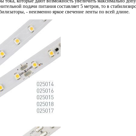
торы тока, которые дают возможность увеличить максимально до
ительной подачи питания составляет 5 метров, то в стабилизиро
илизаторы, - неизменно яркое свечение ленты по всей длине.