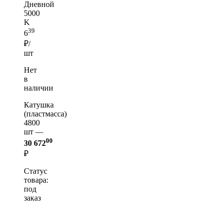
Дневной
5000
K
39
6
₽/
шт
Нет
в
наличии
Катушка
(пластмасса)
4800
шт —
00
30 672
₽
Статус
товара:
под
заказ