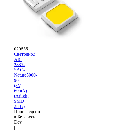
029636
Светодиод
AR-
2835-
SAC-
Nature5000-
90
(3V,
60mA)
(Arlight,
SMD
2835)
Произведено
в Беларуси
Day
|