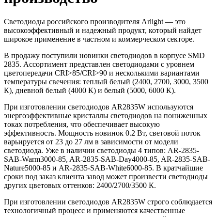
Светодиоды российского производителя Arlight — это
высокоэффективный и надежный продукт, который найдет
широкое применение в частном и коммерческом секторе.
В продажу поступили новинки светодиодов в корпусе SMD
2835. Ассортимент представлен светодиодами с уровнем
цветопередачи CRI>85/CRI>90 и несколькими вариантами
температуры свечения: теплый белый (2400, 2700, 3000, 3500
К), дневной белый (4000 К) и белый (5000, 6000 К).
При изготовлении светодиодов AR2835W используются
энергоэффективные кристаллы светодиодов на пониженных
токах потребления, что обеспечивает высокую
эффективность. Мощность новинок 0.2 Вт, световой поток
варьируется от 23 до 27 лм в зависимости от модели
светодиода. Уже в наличии светодиоды 4 типов: AR-2835-
SAB-Warm3000-85, AR-2835-SAB-Day4000-85, AR-2835-SAB-
Nature5000-85 и AR-2835-SAB-White6000-85. В кратчайшие
сроки под заказ клиента завод может произвести светодиоды
других цветовых оттенков: 2400/2700/3500 К.
При изготовлении светодиодов AR2835W строго соблюдается
технологичный процесс и применяются качественные