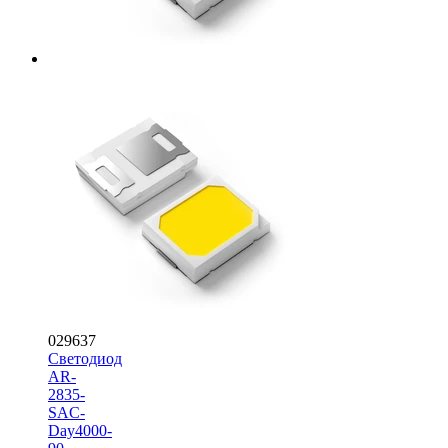
029637
Светодиод
AR-
2835-
SAC-
Day4000-