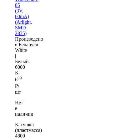
85
(3V,
60mA)
(Arlight,
SMD
2835)
Произведено
в Беларуси
White
|
Белый
6000
K
09
6
₽/
шт
Нет
в
наличии
Катушка
(пластмасса)
4800