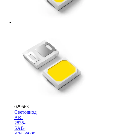
029563
Светодиод
AR-
2835-
SAB-
White6000-