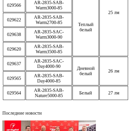
AR-2835-SAB-
029566
Warm3000-85
25 лм
AR-2835-SAB-
029622
Warm2700-85
Теплый
белый
AR-2835-SAC-
029638
Warm3000-90
AR-2835-SAB-
029620
Warm3500-85
AR-2835-SAC-
029637
Day4000-90
Дневной
26 лм
белый
AR-2835-SAB-
029565
Day4000-85
AR-2835-SAB-
029564
Белый
27 лм
Nature5000-85
Последние новости