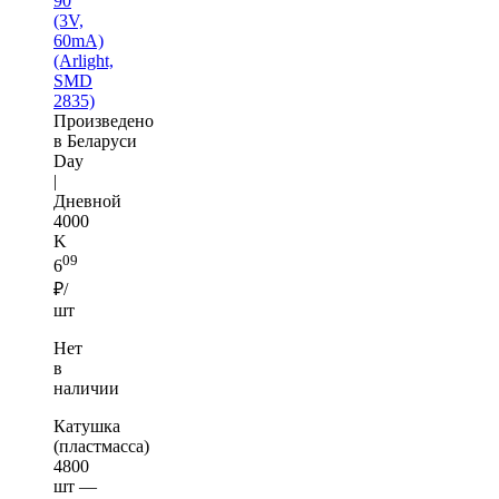
90
(3V,
60mA)
(Arlight,
SMD
2835)
Произведено
в Беларуси
Day
|
Дневной
4000
K
09
6
₽/
шт
Нет
в
наличии
Катушка
(пластмасса)
4800
шт —