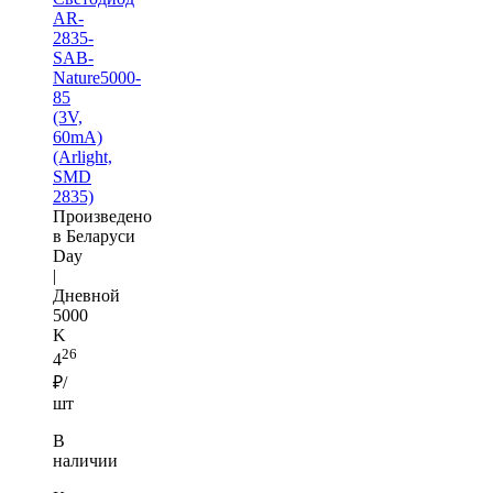
AR-
2835-
SAB-
Nature5000-
85
(3V,
60mA)
(Arlight,
SMD
2835)
Произведено
в Беларуси
Day
|
Дневной
5000
K
26
4
₽/
шт
В
наличии