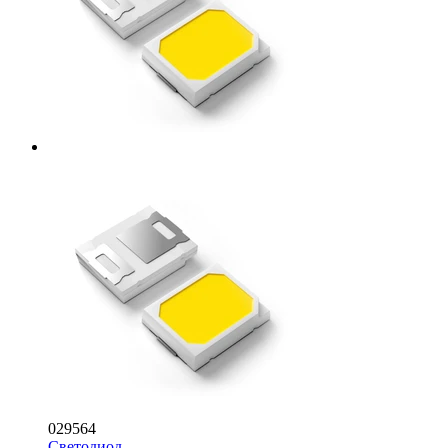
029564
Светодиод