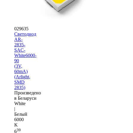
029635
Светодиод
AR-
2835-
SAC-
White6000-
90
(3V,
60mA)
(Arlight,
SMD
2835)
Произведено
в Беларуси
White
|
Белый
6000
K
39
6