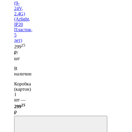
(9-
24V,
2.4G)
(Arlight,
IP20
Пластик,
5
лет)
25
299
₽/
шт
В
наличии
Коробка
(картон)
1
шт —
25
299
₽