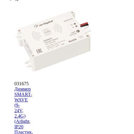
031675
Диммер
SMART-
WAVE
(9-
24V,
2.4G)
(Arlight,
IP20
Пластик,