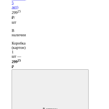
5
лет)
25
299
₽/
шт
В
наличии
Коробка
(картон)
1
шт —
25
299
₽