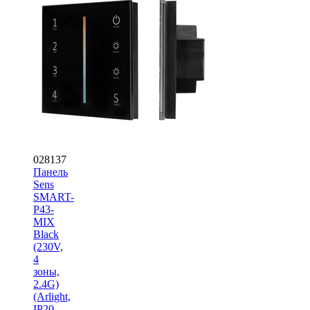
028137
Панель
Sens
SMART-
P43-
MIX
Black
(230V,
4
зоны,
2.4G)
(Arlight,
IP20