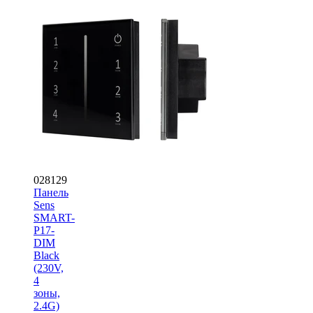
028129
Панель
Sens
SMART-
P17-
DIM
Black
(230V,
4
зоны,
2.4G)