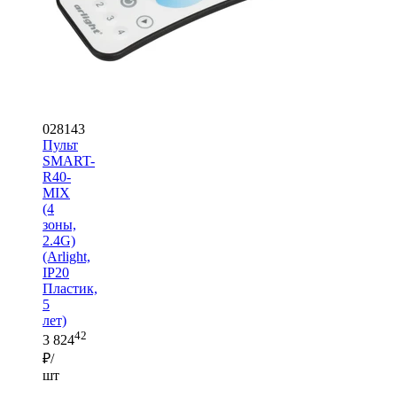
028143
Пульт
SMART-
R40-
MIX
(4
зоны,
2.4G)
(Arlight,
IP20
Пластик,
5
лет)
42
3 824
₽/
шт