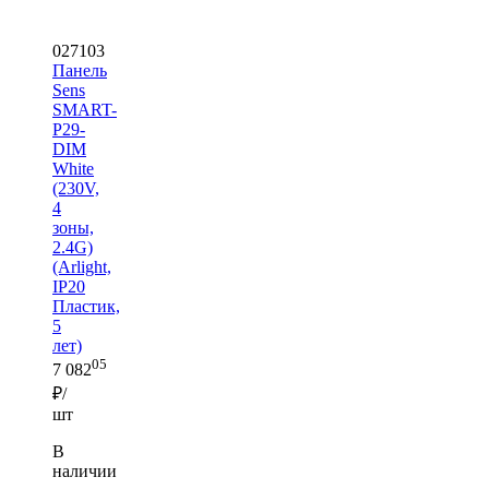
027103
Панель
Sens
SMART-
P29-
DIM
White
(230V,
4
зоны,
2.4G)
(Arlight,
IP20
Пластик,
5
лет)
05
7 082
₽/
шт
В
наличии