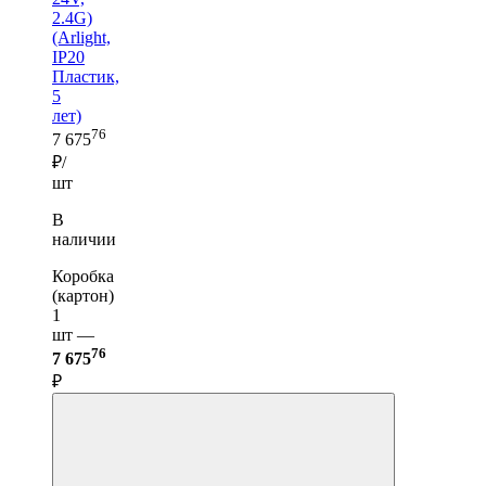
2.4G)
(Arlight,
IP20
Пластик,
5
лет)
76
7 675
₽/
шт
В
наличии
Коробка
(картон)
1
шт —
76
7 675
₽