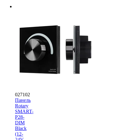
027102
Панель
Rotary
SMART-
P28-
DIM
Black
(12-
24V,