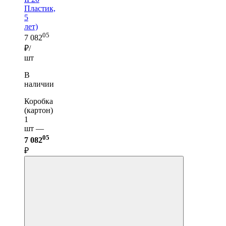
Пластик,
5
лет)
05
7 082
₽/
шт
В
наличии
Коробка
(картон)
1
шт —
05
7 082
₽