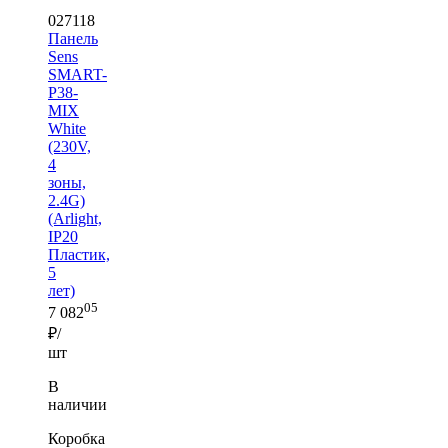
027118
Панель
Sens
SMART-
P38-
MIX
White
(230V,
4
зоны,
2.4G)
(Arlight,
IP20
Пластик,
5
лет)
05
7 082
₽/
шт
В
наличии
Коробка