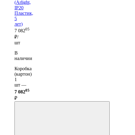
(Arlight,
IP20
Пластик,
5
лет)
05
7 082
₽/
шт
В
наличии
Коробка
(картон)
1
шт —
05
7 082
₽