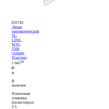
033745
Экран
призматический
SL-
LINE-
W20-
2500
(Arlight,
Пластик)
38
1 045
₽/
м
В
наличии
Пленочная
упаковка
(полистирол)
2.5